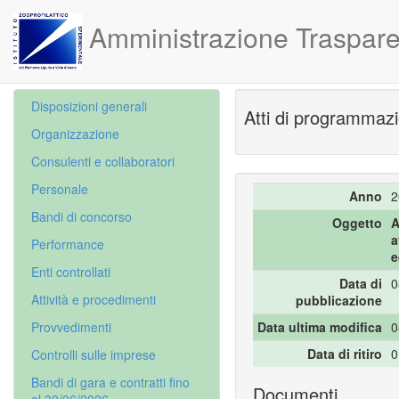
Amministrazione Traspare
Disposizioni generali
Atti di programmazi
Organizzazione
Consulenti e collaboratori
Personale
Anno
2
Bandi di concorso
Oggetto
A
a
Performance
e
Enti controllati
Data di
0
Attività e procedimenti
pubblicazione
Provvedimenti
Data ultima modifica
0
Data di ritiro
0
Controlli sulle imprese
Bandi di gara e contratti fino
Documenti