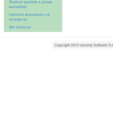
Strutture sanitarie e private
accreditate
Interventi straordinari e di
emergenza
Altri contenuti