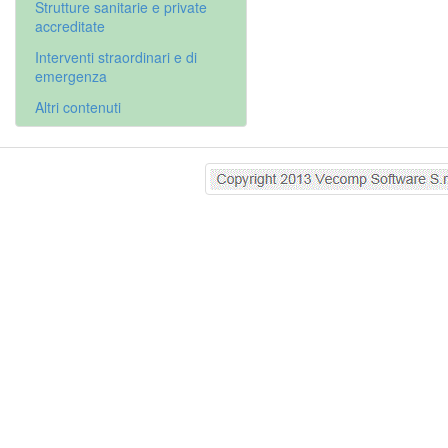
Strutture sanitarie e private
accreditate
Interventi straordinari e di
emergenza
Altri contenuti