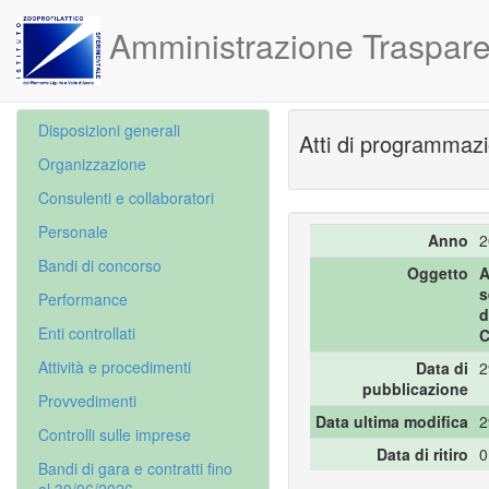
Amministrazione Traspare
Disposizioni generali
Atti di programmazi
Organizzazione
Consulenti e collaboratori
Personale
Anno
2
Bandi di concorso
Oggetto
A
s
Performance
d
Enti controllati
C
Attività e procedimenti
Data di
2
pubblicazione
Provvedimenti
Data ultima modifica
2
Controlli sulle imprese
Data di ritiro
0
Bandi di gara e contratti fino