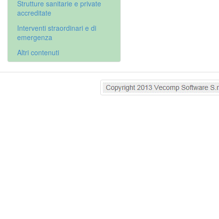
Strutture sanitarie e private
accreditate
Interventi straordinari e di
emergenza
Altri contenuti