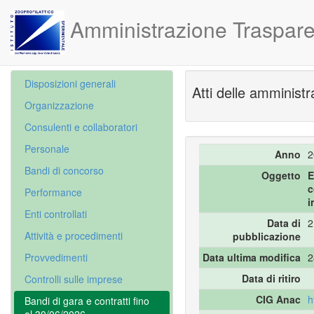
Amministrazione Traspare
Disposizioni generali
Atti delle amministr
Organizzazione
Consulenti e collaboratori
Personale
Anno
2
Bandi di concorso
Oggetto
E
c
Performance
i
Enti controllati
Data di
2
Attività e procedimenti
pubblicazione
Provvedimenti
Data ultima modifica
2
Data di ritiro
Controlli sulle imprese
CIG Anac
h
Bandi di gara e contratti fino