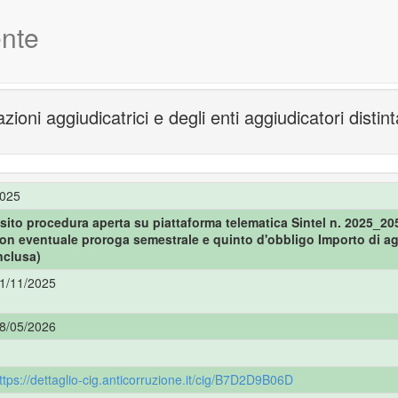
nte
azioni aggiudicatrici e degli enti aggiudicatori dist
025
sito procedura aperta su piattaforma telematica Sintel n. 2025_2051
on eventuale proroga semestrale e quinto d'obbligo Importo di agg
nclusa)
1/11/2025
8/05/2026
ttps://dettaglio-cig.anticorruzione.it/cig/B7D2D9B06D