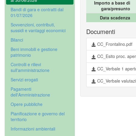
al 30/06/2026
Importo a base di
gara/presunto
Bandi di gara e contratti dal
01/07/2026
Data scadenza
Sovvenzioni, contributi,
Documenti
sussidi e vantaggi economici
Bilanci
CC_Frontalino.pdf
Beni immobili e gestione
patrimonio
CC_Esito proc. ape
Controlli e rilievi
CC_Verbale 1 apertu
sull'amministrazione
Servizi erogati
CC_Verbale valutazi
Pagamenti
dell'Amministrazione
Opere pubbliche
Pianificazione e governo del
territorio
Informazioni ambientali