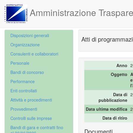
Amministrazione Traspare
Disposizioni generali
Atti di programmazi
Organizzazione
Consulenti e collaboratori
Personale
Anno
2
Bandi di concorso
Oggetto
A
e
Performance
l
Enti controllati
Data di
2
Attività e procedimenti
pubblicazione
Provvedimenti
Data ultima modifica
2
Data di ritiro
Controlli sulle imprese
Bandi di gara e contratti fino
Documenti