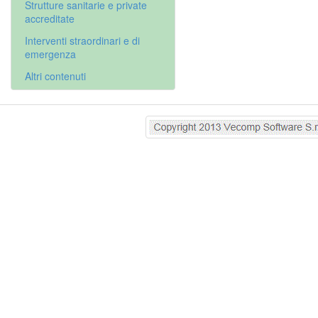
Strutture sanitarie e private
accreditate
Interventi straordinari e di
emergenza
Altri contenuti