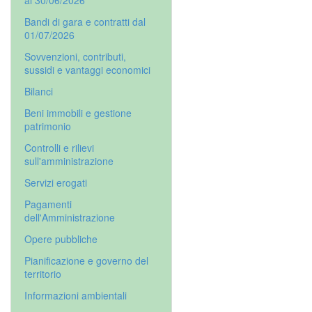
al 30/06/2026
Bandi di gara e contratti dal
01/07/2026
Sovvenzioni, contributi,
sussidi e vantaggi economici
Bilanci
Beni immobili e gestione
patrimonio
Controlli e rilievi
sull'amministrazione
Servizi erogati
Pagamenti
dell'Amministrazione
Opere pubbliche
Pianificazione e governo del
territorio
Informazioni ambientali