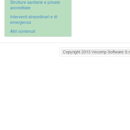
Strutture sanitarie e private
accreditate
Interventi straordinari e di
emergenza
Altri contenuti